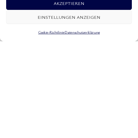
AKZEPTIEREN
EINSTELLUNGEN ANZEIGEN
Cookie-Richtlinie
Datenschutzerklärung
Wer es etwas anspruchsvoller mag, kann die vom Dassia
Ski Club angebotenen Wassersportarten wie Wasserski,
Wakeboarding und Fallschirmspringen gegen Aufpreis
nutzen.