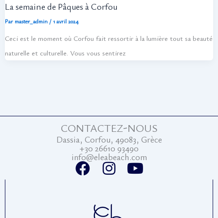
La semaine de Pâques à Corfou
Par
master_admin
/
1 avril 2024
Ceci est le moment où Corfou fait ressortir à la lumière tout sa beauté
naturelle et culturelle. Vous vous sentirez
CONTACTEZ-NOUS
Dassia, Corfou, 49083, Grèce
+30 26610 93490
info@eleabeach.com
F
I
Y
a
n
o
c
s
u
e
t
t