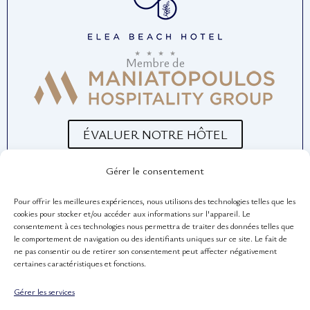
b
a
u
o
g
b
o
r
e
Membre de
k
a
m
ÉVALUER NOTRE HÔTEL
Gérer le consentement
Pour offrir les meilleures expériences, nous utilisons des technologies telles que les
LIENS UTILES
cookies pour stocker et/ou accéder aux informations sur l'appareil. Le
L'Entreprise
consentement à ces technologies nous permettra de traiter des données telles que
le comportement de navigation ou des identifiants uniques sur ce site. Le fait de
Hôtel Livadi Nafsika
ne pas consentir ou de retirer son consentement peut affecter négativement
certaines caractéristiques et fonctions.
Hôtel Louvre
Gérer les services
Villa Merlin Lieu d'événements