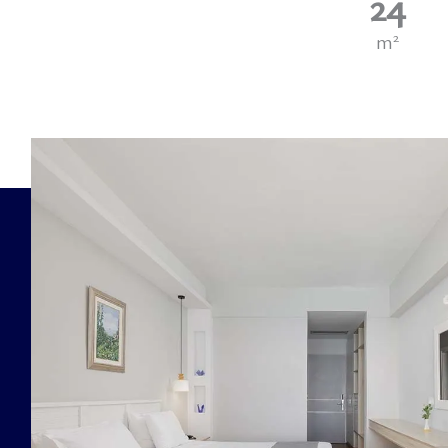
24
2
m