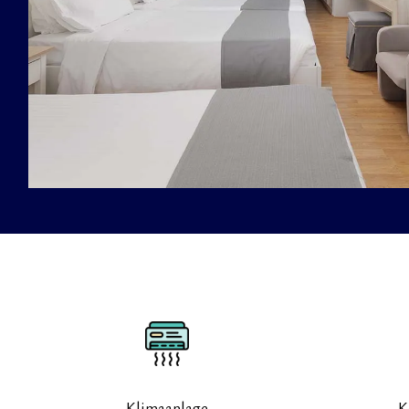
Klimaanlage
K