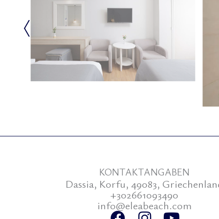
KONTAKTANGABEN
Dassia, Korfu, 49083, Griechenlan
+302661093490
info@eleabeach.com
F
I
Y