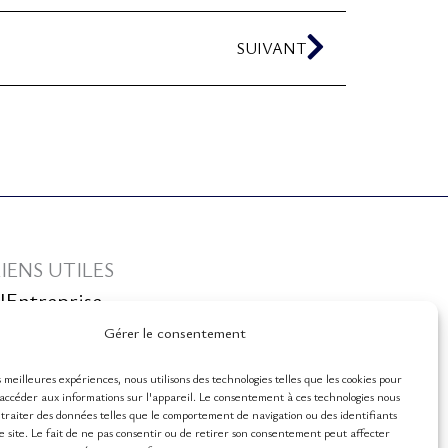
Suivant
SUIVANT
LIENS UTILES
'Entreprise
Gérer le consentement
ôtel Livadi Nafsika
s meilleures expériences, nous utilisons des technologies telles que les cookies pour
ôtel Louvre
 accéder aux informations sur l'appareil. Le consentement à ces technologies nous
traiter des données telles que le comportement de navigation ou des identifiants
illa Merlin Lieu d'événements
e site. Le fait de ne pas consentir ou de retirer son consentement peut affecter