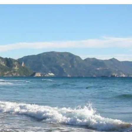
FR
DE
GR
RÉSERVEZ
ENREGISTREMENT EN LIGNE
MAINTENANT
CONTACTEZ-NOUS