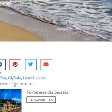
s:
fou
Glyfada
Lieux à visiter
rifiez également...
Forteresse des Secrets
EN SAVOIR PLUS