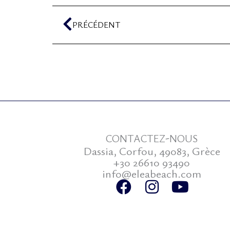
Précédent
PRÉCÉDENT
CONTACTEZ-NOUS
Dassia, Corfou, 49083, Grèce
+30 26610 93490
info@eleabeach.com
F
I
Y
a
n
o
c
s
u