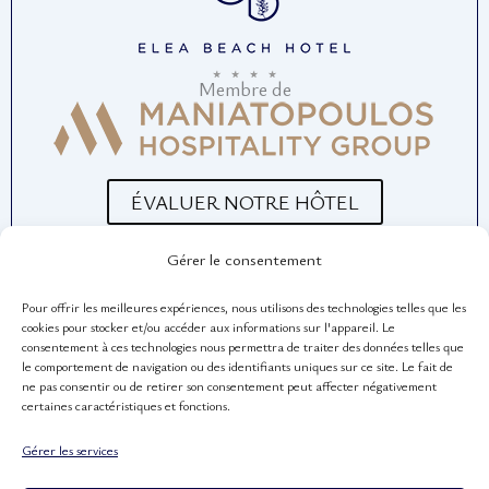
b
a
u
o
g
b
o
r
e
Membre de
k
a
m
ÉVALUER NOTRE HÔTEL
Gérer le consentement
Pour offrir les meilleures expériences, nous utilisons des technologies telles que les
LIENS UTILES
cookies pour stocker et/ou accéder aux informations sur l'appareil. Le
L'Entreprise
consentement à ces technologies nous permettra de traiter des données telles que
le comportement de navigation ou des identifiants uniques sur ce site. Le fait de
Hôtel Livadi Nafsika
ne pas consentir ou de retirer son consentement peut affecter négativement
certaines caractéristiques et fonctions.
Hôtel Louvre
Gérer les services
Villa Merlin Lieu d'événements