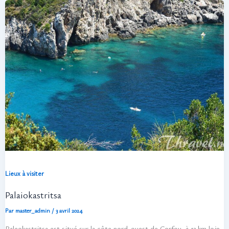
Lieux à visiter
Palaiokastritsa
Par
master_admin
/
3 avril 2024
Paleokastritsa est situé sur la côte nord-ouest de Corfou, à 13 km loin