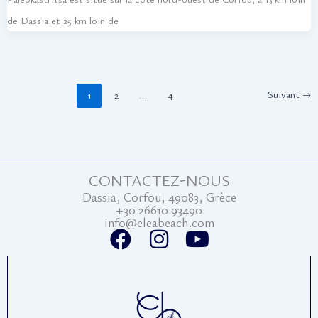
de Dassia et 25 km loin de
Suivant
→
1
2
…
4
CONTACTEZ-NOUS
Dassia, Corfou, 49083, Grèce
+30 26610 93490
info@eleabeach.com
F
I
Y
a
n
o
c
s
u
e
t
t