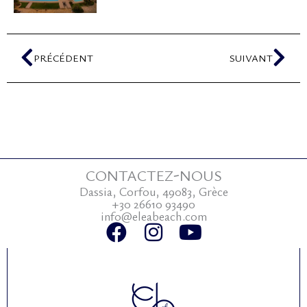
Précédent
Sui
PRÉCÉDENT
SUIVANT
CONTACTEZ-NOUS
Dassia, Corfou, 49083, Grèce
+30 26610 93490
info@eleabeach.com
F
I
Y
a
n
o
c
s
u
e
t
t