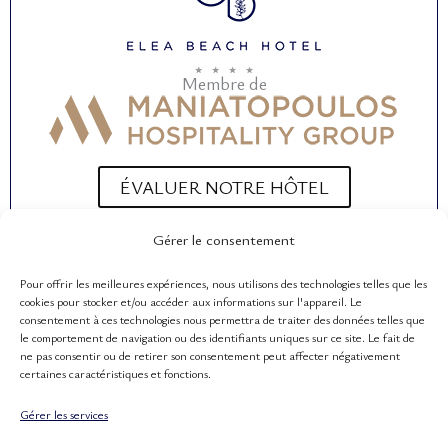
b
a
u
o
g
b
o
r
e
Membre de
k
a
m
ÉVALUER NOTRE HÔTEL
Gérer le consentement
Pour offrir les meilleures expériences, nous utilisons des technologies telles que les
LIENS UTILES
cookies pour stocker et/ou accéder aux informations sur l'appareil. Le
L'Entreprise
consentement à ces technologies nous permettra de traiter des données telles que
le comportement de navigation ou des identifiants uniques sur ce site. Le fait de
Hôtel Livadi Nafsika
ne pas consentir ou de retirer son consentement peut affecter négativement
certaines caractéristiques et fonctions.
Hôtel Louvre
Gérer les services
Villa Merlin Lieu d'événements