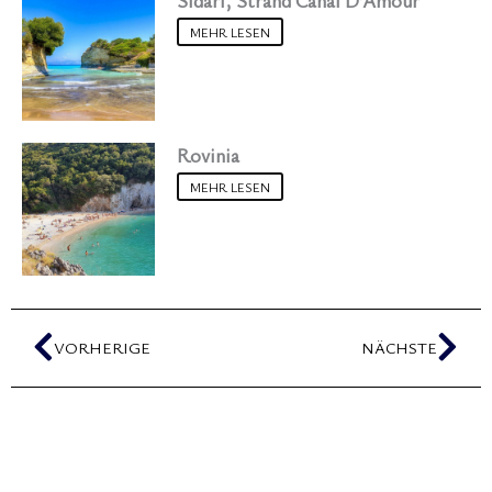
MEHR LESEN
Rovinia
MEHR LESEN
Zurück
Näc
VORHERIGE
NÄCHSTE