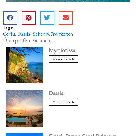
Tags:
Corfu
Dassia
Sehenswürdigkeiten
Überprüfen Sie auch...
Myrtiotissa
MEHR LESEN
Dassia
MEHR LESEN
Sidari, Strand Canal D’Amour