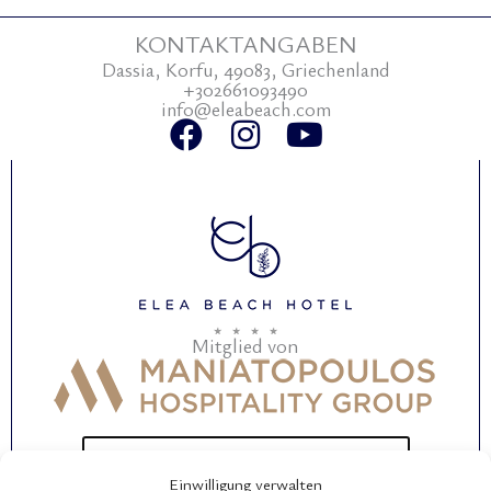
KONTAKTANGABEN
Dassia, Korfu, 49083, Griechenland
+302661093490
info@eleabeach.com
F
I
Y
a
n
o
c
s
u
e
t
t
b
a
u
o
g
b
o
r
e
Mitglied von
k
a
m
BEWERTEN SIE UNSER HOTEL
Einwilligung verwalten