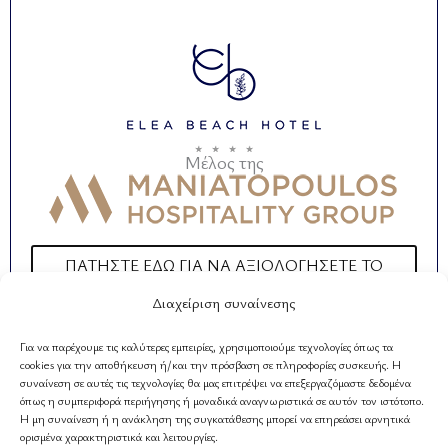
c
s
u
e
t
t
b
a
u
o
g
b
o
r
e
Μέλος της
k
a
m
ΠΑΤΉΣΤΕ ΕΔΏ ΓΙΑ ΝΑ ΑΞΙΟΛΟΓΉΣΕΤΕ ΤΟ
ΞΕΝΟΔΟΧΕΊΟ ΜΑΣ
Διαχείριση συναίνεσης
Για να παρέχουμε τις καλύτερες εμπειρίες, χρησιμοποιούμε τεχνολογίες όπως τα
cookies για την αποθήκευση ή/και την πρόσβαση σε πληροφορίες συσκευής. Η
ΧΡΗΣΙΜΟΙ ΣΥΝΔΕΣΜΟΙ
συναίνεση σε αυτές τις τεχνολογίες θα μας επιτρέψει να επεξεργαζόμαστε δεδομένα
όπως η συμπεριφορά περιήγησης ή μοναδικά αναγνωριστικά σε αυτόν τον ιστότοπο.
Η Εταιρεία
Η μη συναίνεση ή η ανάκληση της συγκατάθεσης μπορεί να επηρεάσει αρνητικά
ορισμένα χαρακτηριστικά και λειτουργίες.